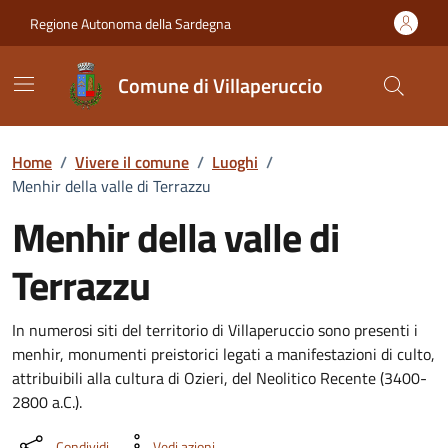
Vai ai contenuti
Vai al Footer
Regione Autonoma della Sardegna
Comune di Villaperuccio
Home
/
Vivere il comune
/
Luoghi
/
Menhir della valle di Terrazzu
Menhir della valle di
Terrazzu
Dettaglio luogo
In numerosi siti del territorio di Villaperuccio sono presenti i
menhir, monumenti preistorici legati a manifestazioni di culto,
attribuibili alla cultura di Ozieri, del Neolitico Recente (3400-
2800 a.C.).
Condividi
Vedi azioni