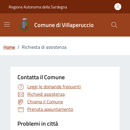
Vai ai contenuti
Vai al Footer
Regione Autonoma della Sardegna
Comune di Villaperuccio
Home
/
Richiesta di assistenza
Contatta il Comune
Leggi le domande frequenti
Richiedi assistenza
Chiama il Comune
Prenota appuntamento
Problemi in città