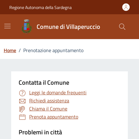
Vai ai contenuti
Vai al Footer
Regione Autonoma della Sardegna
Comune di Villaperuccio
Home
/
Prenotazione appuntamento
Contatta il Comune
Leggi le domande frequenti
Richiedi assistenza
Chiama il Comune
Prenota appuntamento
Problemi in città