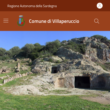
Vai ai contenuti
Vai al Footer
Regione Autonoma della Sardegna
Comune di Villaperuccio
Comune di Villaperuccio
Contenuti in evidenza