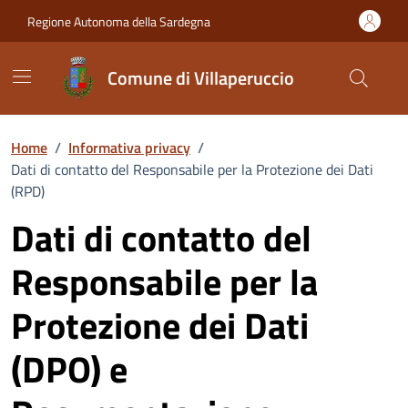
Vai ai contenuti
Vai al Footer
Regione Autonoma della Sardegna
Comune di Villaperuccio
Home
/
Informativa privacy
/
Dati di contatto del Responsabile per la Protezione dei Dati
(RPD)
Dati di contatto del
Responsabile per la
Protezione dei Dati
(DPO) e