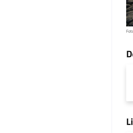
Fot
D
L