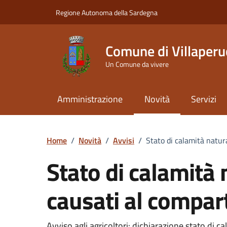
Vai ai contenuti
Vai al Footer
Regione Autonoma della Sardegna
Comune di Villaperu
Un Comune da vivere
Amministrazione
Novità
Servizi
Home
/
Novità
/
Avvisi
/
Stato di calamità natur
Stato di calamità 
causati al compar
Avviso agli agricoltori: dichiarazione stato di c