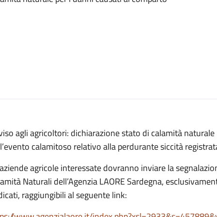
iso agli agricoltori: dichiarazione stato di calamità naturale
l’evento calamitoso relativo alla perdurante siccità regist
aziende agricole interessate dovranno inviare la segnalazione
amità Naturali dell’Agenzia LAORE Sardegna, esclusivamente 
icati, raggiungibili al seguente link:
tps://www.agenzialaore.it/index.php?xsl=2933&s=45788