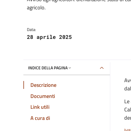
Dettagli della notizia
agricolo.
Data:
28 aprile 2025
INDICE DELLA PAGINA
Avv
Descrizione
dal
Documenti
Le 
Link utili
Cal
ded
A cura di
ht