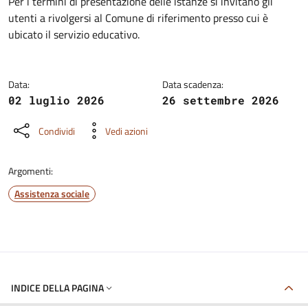
Dettagli della notizia
Per i termini di presentazione delle istanze si invitano gli
utenti a rivolgersi al Comune di riferimento presso cui è
ubicato il servizio educativo.
Data:
Data scadenza:
02 luglio 2026
26 settembre 2026
Condividi
Vedi azioni
Argomenti:
Assistenza sociale
INDICE DELLA PAGINA