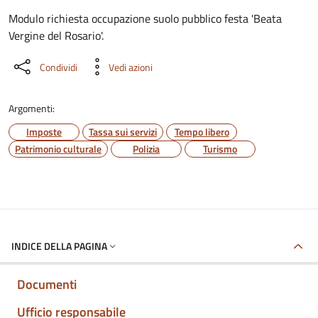
Dettaglio del documento
Modulo richiesta occupazione suolo pubblico festa 'Beata
Vergine del Rosario'.
Condividi
Vedi azioni
Argomenti:
Imposte
Tassa sui servizi
Tempo libero
Patrimonio culturale
Polizia
Turismo
INDICE DELLA PAGINA
Documenti
Ufficio responsabile