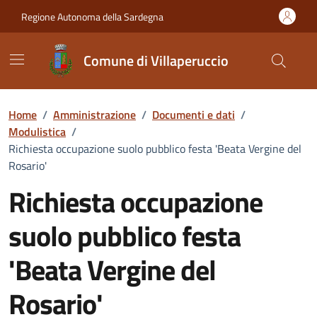
Vai ai contenuti
Vai al Footer
Regione Autonoma della Sardegna
Comune di Villaperuccio
Home
/
Amministrazione
/
Documenti e dati
/
Modulistica
/
Richiesta occupazione suolo pubblico festa 'Beata Vergine del
Rosario'
Richiesta occupazione
suolo pubblico festa
'Beata Vergine del
Rosario'