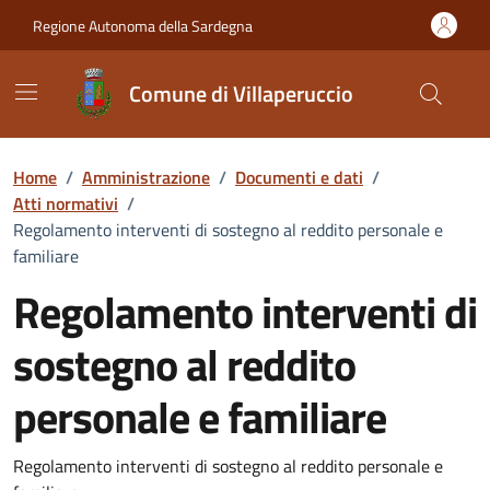
Vai ai contenuti
Vai al Footer
Regione Autonoma della Sardegna
Comune di Villaperuccio
Home
/
Amministrazione
/
Documenti e dati
/
Atti normativi
/
Regolamento interventi di sostegno al reddito personale e
familiare
Regolamento interventi di
sostegno al reddito
personale e familiare
Dettaglio del documento
Regolamento interventi di sostegno al reddito personale e