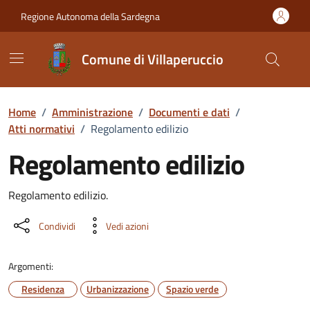
Vai ai contenuti
Vai al Footer
Regione Autonoma della Sardegna
Comune di Villaperuccio
Home
/
Amministrazione
/
Documenti e dati
/
Atti normativi
/
Regolamento edilizio
Regolamento edilizio
Dettaglio del documento
Regolamento edilizio.
Condividi
Vedi azioni
Argomenti:
Residenza
Urbanizzazione
Spazio verde