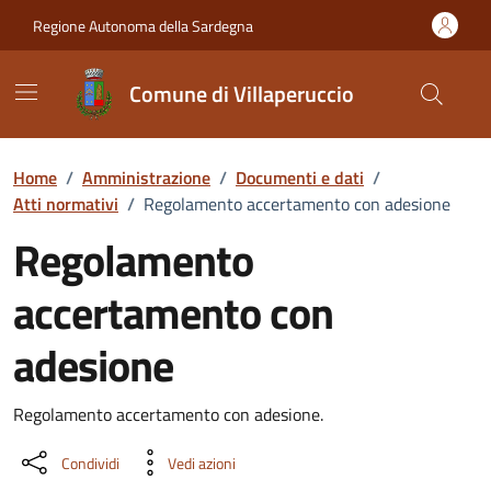
Vai ai contenuti
Vai al Footer
Regione Autonoma della Sardegna
Comune di Villaperuccio
Home
/
Amministrazione
/
Documenti e dati
/
Atti normativi
/
Regolamento accertamento con adesione
Regolamento
accertamento con
adesione
Dettaglio del documento
Regolamento accertamento con adesione.
Condividi
Vedi azioni