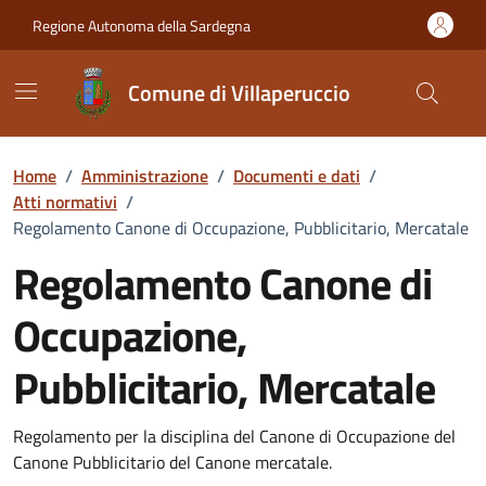
Vai ai contenuti
Vai al Footer
Regione Autonoma della Sardegna
Comune di Villaperuccio
Home
/
Amministrazione
/
Documenti e dati
/
Atti normativi
/
Regolamento Canone di Occupazione, Pubblicitario, Mercatale
Regolamento Canone di
Occupazione,
Pubblicitario, Mercatale
Dettaglio del documento
Regolamento per la disciplina del Canone di Occupazione del
Canone Pubblicitario del Canone mercatale.