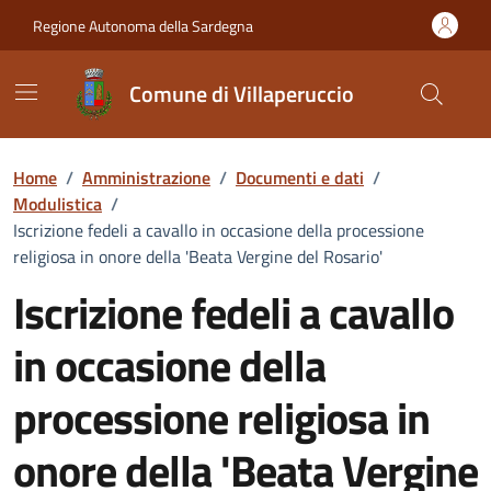
Vai ai contenuti
Vai al Footer
Regione Autonoma della Sardegna
Comune di Villaperuccio
Home
/
Amministrazione
/
Documenti e dati
/
Modulistica
/
Iscrizione fedeli a cavallo in occasione della processione
religiosa in onore della 'Beata Vergine del Rosario'
Iscrizione fedeli a cavallo
in occasione della
processione religiosa in
onore della 'Beata Vergine