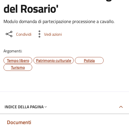
del Rosario'
Dettaglio del documento
Modulo domanda di partecipazione processione a cavallo.
Condividi
Vedi azioni
Argomenti:
Tempo libero
Patrimonio culturale
Polizia
Turismo
INDICE DELLA PAGINA
Documenti