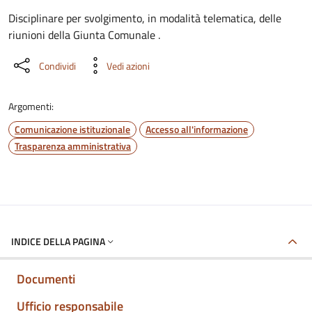
Dettaglio del documento
Disciplinare per svolgimento, in modalità telematica, delle
riunioni della Giunta Comunale .
Condividi
Vedi azioni
Argomenti:
Comunicazione istituzionale
Accesso all'informazione
Trasparenza amministrativa
INDICE DELLA PAGINA
Documenti
Ufficio responsabile