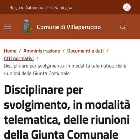
Vai ai contenuti
Vai al Footer
Regione Autonoma della Sardegna
Comune di Villaperuccio
Home
/
Amministrazione
/
Documenti e dati
/
Atti normativi
/
Disciplinare per svolgimento, in modalità telematica, delle
riunioni della Giunta Comunale
Disciplinare per
svolgimento, in modalità
telematica, delle riunioni
della Giunta Comunale