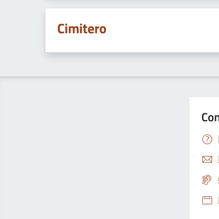
Cimitero
Con