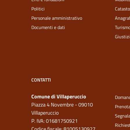
Politici
Catasto
Personale amministrativo
Anagraf
Documenti e dati
Turism
Giustiz
CONTATTI
Comune di Villaperuccio
Domand
Piazza 4 Novembre - 09010
Prenot
Villaperuccio
Segnala
P. IVA: 01681750921
Richies
Codice fiscale: 81005130927