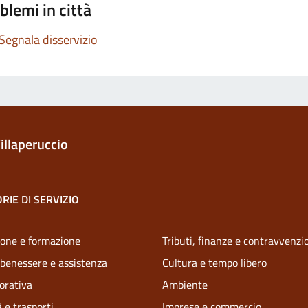
blemi in città
Segnala disservizio
illaperuccio
RIE DI SERVIZIO
one e formazione
Tributi, finanze e contravvenzi
 benessere e assistenza
Cultura e tempo libero
vorativa
Ambiente
 e trasporti
Imprese e commercio