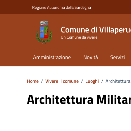
Vai ai contenuti
Vai al Footer
Regione Autonoma della Sardegna
Comune di Villaperu
Un Comune da vivere
Amministrazione
Novità
Servizi
Home
/
Vivere il comune
/
Luoghi
/
Architettura 
Architettura Militar