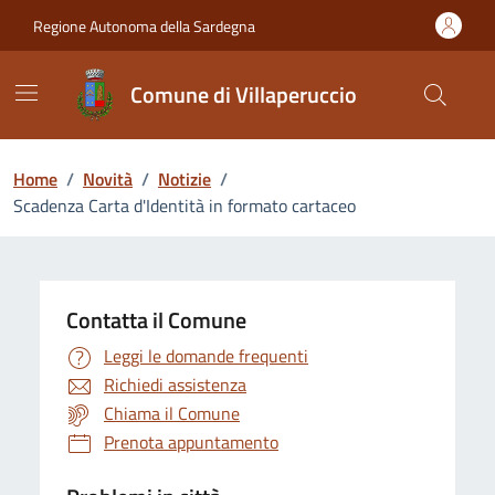
Vai ai contenuti
Vai al Footer
Regione Autonoma della Sardegna
Comune di Villaperuccio
Home
/
Novità
/
Notizie
/
Scadenza Carta d'Identità in formato cartaceo
Contatta il Comune
Leggi le domande frequenti
Richiedi assistenza
Chiama il Comune
Prenota appuntamento