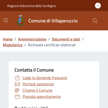
Vai ai contenuti
Vai al Footer
Regione Autonoma della Sardegna
Comune di Villaperuccio
Home
/
Amministrazione
/
Documenti e dati
/
Modulistica
/
Richiesta certificati elettorali
Contatta il Comune
Leggi le domande frequenti
Richiedi assistenza
Chiama il Comune
Prenota appuntamento