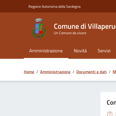
Vai ai contenuti
Vai al Footer
Regione Autonoma della Sardegna
Comune di Villaperu
Un Comune da vivere
Amministrazione
Novità
Servizi
Home
/
Amministrazione
/
Documenti e dati
/
M
Con